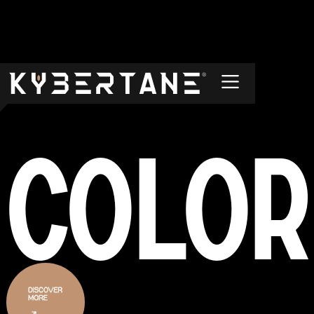
головна
color ppf
Color