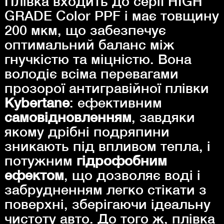
Плівка входить до серії HIGH
GRADE Color PPF і має товщину
200 мкм, що забезпечує
оптимальний баланс між
гнучкістю та міцністю. Вона
володіє всіма перевагами
прозорої антигравійної плівки
Kybertane
: ефективним
самовідновленням
, завдяки
якому дрібні подряпини
зникають під впливом тепла, і
потужним
гідрофобним
ефектом
, що дозволяє воді і
забрудненням легко стікати з
поверхні, зберігаючи ідеальну
чистоту авто. До того ж, плівка