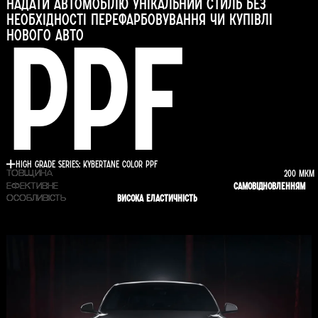
надати автомобілю унікальний стиль без
необхідності перефарбовування чи купівлі
PPF
нового авто
High Grade Series: Kybertane COLOR PPF
200 мкм
ТОВЩИНА
самовідновленням
ЕФЕКТИВНЕ
висока еластичність
ОСОБЛИВІСТЬ