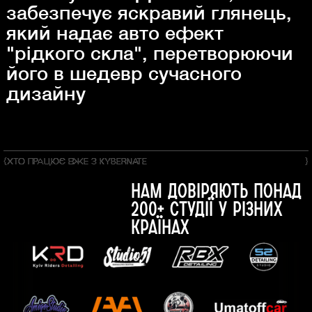
забезпечує яскравий глянець,
який надає авто ефект
"рідкого скла", перетворюючи
його в шедевр сучасного
дизайну
{
ХТО ПРАЦЮЄ ВЖЕ З KYBERNATE
}
нам довіряють понад
200+ студії у різних
країнах