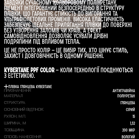
Завдяки сучасному кольоровому поліуретану,
пігмент інтегрований безпосередньо в структуру
плівки, що гарантує стійкість до вигорання та
ультрафіолетових променів. Висока еластичність
забезпечує ідеальне прилягання плівки до поверхні
без утворення заломів чи країв, а ефект
самовідновлення дозволяє усувати дрібні
подряпини під впливом тепла.
Це не просто колір — це вибір тих, хто цінує стиль,
захист і довговічність в одному рішенні.
Kybertane PPF color
— коли технології поєднуються
з естетикою.
Плівка глянцева Kybertane
Антигравійна
ПРИЗНАЧЕННЯ
Поліуретан
МАТЕРІАЛ
Глянцева
СТРУКТУРА
Сірий
ОСНОВНИЙ ВІДТІНОК
15
РУЛОН, М.П.
1,52
ШИРИНА, М
200 мкр
ТОВЩИНА
Вологий
СПОСІБ НАНЕСЕННЯ