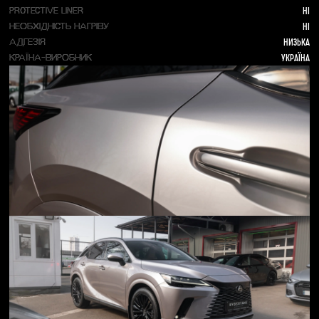
Ні
PROTECTIVE LINER
Ні
НЕОБХІДНІСТЬ НАГРІВУ
Низька
АДГЕЗІЯ
Україна
КРАЇНА-ВИРОБНИК