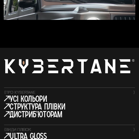
{
ПРО KYBERTANE
}
усі кольори
структура плівки
Дистрибʼюторам
{
ВИДИ ПЛІВОК
}
Ultra Gloss