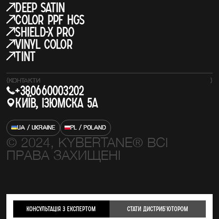
Deep Satin
COLOR PPF HGS
SHIELD-X PRO
Vinyl Color
Tint
{
КОНТАКТИ
}
+380660003202
Київ, Ізюмска 5а
UA / UKRAINE
PL / POLAND
© 2024, KYBERTANE® ВСІ
ПРАВА ЗАХИЩЕНІ
Консультація з експертом
стати Дистрибʼютором