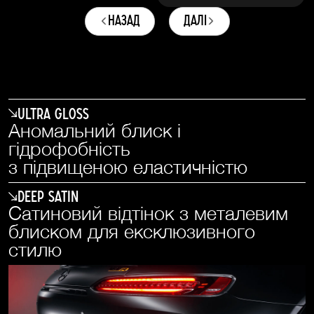
назад
далі
Ultra Gloss
Аномальний блиск і
гідрофобність
з підвищеною еластичністю
Deep Satin
Сатиновий відтінок з металевим
блиском для ексклюзивного
стилю