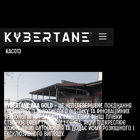
Aka Gold
KAC013
Kybertane Aka Gold
— це неперевершене поєднання
елегантного золотистого відтінку та інноваційних
технологій PPF-захисту. Глянцевий фініш плівки
створює ефект глибини і сяйва, який підкреслює
кожну лінію автомобіля та додає йому розкішного і
ексклюзивного вигляду.