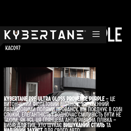
Provence Purple
KAC097
Kybertane PPF Ultra Gloss Provence Purple
— це
витончений фіолетовий відтінок, натхненний
лавандовими полями Провансу. Він поєднує в собі
спокій, елегантність і водночас сміливість бути не
таким, як усі. Ця глянцева антигравійна плівка —
вибір для тих, хто шукає
вишуканий стиль
та
надійний захист
для свого авто.