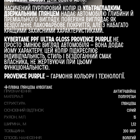
Насичений пурпуровий колір із
ультрагладким,
дзеркальним глянцем
надає автомобілю глибини й
преміального вигляду. Поверхня виглядає як
бездоганне лакофарбове покриття, але з набагато
кращими захисними характеристиками.
Kybertane PPF Ultra Gloss Provence Purple
не
просто змінює вигляд автомобіля — вона додає
йому характеру. Цей колір підкреслює
індивідуальність, стиль і бездоганний смак
власника, не жертвуючи при цьому
функціональністю.
Provence Purple
— гармонія кольору і технології.
Плівка глянцева Kybertane
Антигравійна
ПРИЗНАЧЕННЯ
Поліуретан
МАТЕРІАЛ
Глянцева
СТРУКТУРА
Сірий
ОСНОВНИЙ ВІДТІНОК
15
РУЛОН, М.П.
1,52
ШИРИНА, М
200 мкр
ТОВЩИНА
Вологий
СПОСІБ НАНЕСЕННЯ