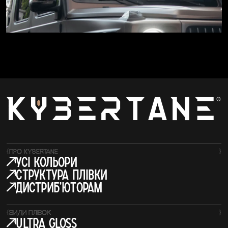
{
ПРО KYBERTANE
}
усі кольори
структура плівки
Дистрибʼюторам
{
ВИДИ ПЛІВОК
}
Ultra Gloss