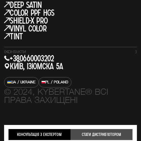
Deep Satin
COLOR PPF HGS
SHIELD-X PRO
Vinyl Color
Tint
{
КОНТАКТИ
}
+380660003202
Київ, Ізюмска 5а
UA / UKRAINE
PL / POLAND
© 2024, KYBERTANE® ВСІ
ПРАВА ЗАХИЩЕНІ
Консультація з експертом
стати Дистрибʼютором