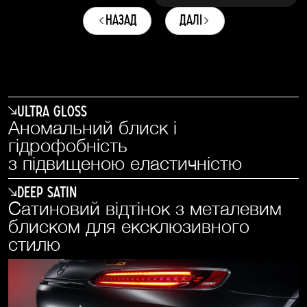
назад
далі
Ultra Gloss
Аномальний блиск і
гідрофобність
з підвищеною еластичністю
Deep Satin
Сатиновий відтінок з металевим
блиском для ексклюзивного
стилю