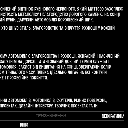
насичений відтінок рубінового червоного, який миттєво захоплює
пристрасть мегаполісу і благородство дорогого каменю. На сонці
чий рубін, даруючи автомобілю королівський шик.
, хто цінує стиль, благородство та відчуття розкоші у кожній
шому автомобілю благородства і розкоші. Яскравий і насичений
забутнім на дорозі. Гарантований довгий термін служби і
томобіля. Захист від вицвітання на сонці, зберігаючи колір
м тривалого часу. Плівка ідеально лягає на всі контури
е і професійне покриття.
ня автомобілів, мотоциклів, скутерів, різних поверхонь,
оектах, дизайні інтрер'єру, творчих проектах та ін.
Декоративна
ПРИЗНАЧЕННЯ
Вініл