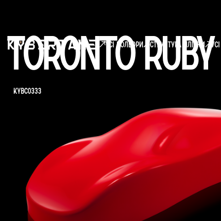
Toronto Ruby
усі кольори
структура плівки
Ус
KYBC0333