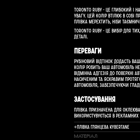
Toronto Ruby - це глибокий і 
увагу. Цей колір втілює в собі 
плівка мерехтить, ніби таємни
Toronto Ruby - це вибір для тих
деталі.
Переваги
Рубіновий відтінок додасть ва
колір робить ваш автомобіль не
відмінна адгезія до поверхні ав
насиченим та яскравим протяго
автомобіля, забезпечуючи гладк
Застосування
Плівка призначена для оклеюван
використувується в рекламних пр
Плівка глянцева Kybertane
МАТЕРІАЛ