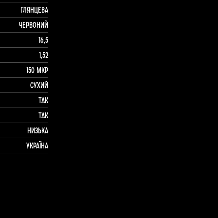
Глянцева
Червоний
16,5
1,52
150 мкр
Сухий
Так
Так
Низька
Україна