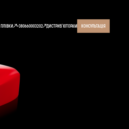
і плівки
+380660003202
Дистрибʼюторам
консультація