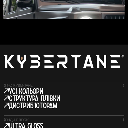
{
ПРО KYBERTANE
}
усі кольори
структура плівки
Дистрибʼюторам
{
ВИДИ ПЛІВОК
}
Ultra Gloss