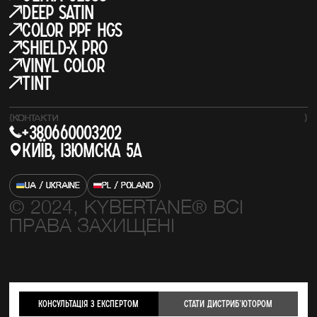
Deep Satin
COLOR PPF HGS
SHIELD-X PRO
Vinyl Color
Tint
{
КОНТАКТИ
}
+380660003202
Київ, Ізюмска 5а
UA / UKRAINE
PL / POLAND
© 2024, KYBERTANE® ВСІ
ПРАВА ЗАХИЩЕНІ
Консультація з експертом
стати Дистрибʼютором