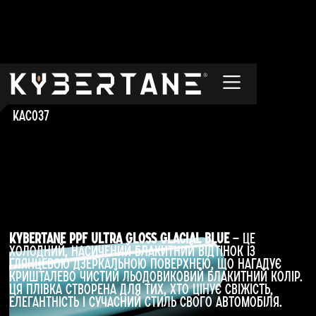
Glacial Blue
KAC037
Kybertane PPF Ultra Gloss Glacial Blue
— це
холодний, насичений блакитний відтінок із
глянцевою дзеркальною поверхнею, що нагадує
кришталево чистий льодовиковий блакитний колір.
Ця плівка створена для тих, хто цінує свіжість,
елегантність і сучасний стиль свого автомобіля.