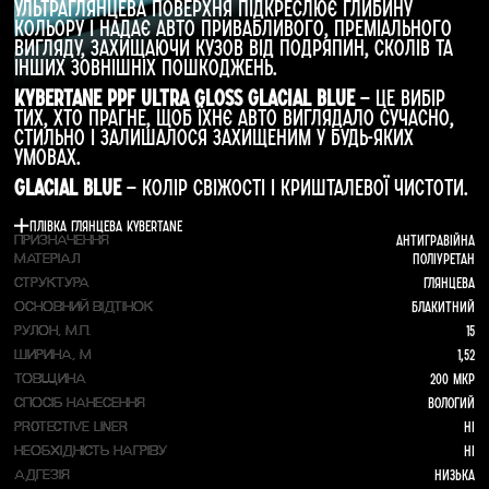
Ультраглянцева поверхня підкреслює глибину
кольору і надає авто привабливого, преміального
вигляду, захищаючи кузов від подряпин, сколів та
інших зовнішніх пошкоджень.
Kybertane PPF Ultra Gloss Glacial Blue
— це вибір
тих, хто прагне, щоб їхнє авто виглядало сучасно,
стильно і залишалося захищеним у будь-яких
умовах.
Glacial Blue
— колір свіжості і кришталевої чистоти.
Плівка глянцева Kybertane
Антигравійна
ПРИЗНАЧЕННЯ
Поліуретан
МАТЕРІАЛ
Глянцева
СТРУКТУРА
Блакитний
ОСНОВНИЙ ВІДТІНОК
15
РУЛОН, М.П.
1,52
ШИРИНА, М
200 мкр
ТОВЩИНА
Вологий
СПОСІБ НАНЕСЕННЯ
Ні
PROTECTIVE LINER
Ні
НЕОБХІДНІСТЬ НАГРІВУ
Низька
АДГЕЗІЯ