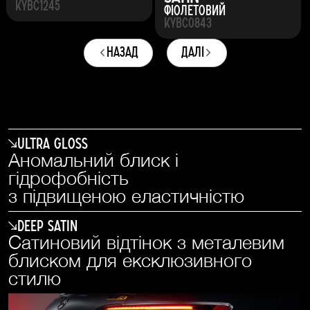
KYBC1245
Фіолетовий
KYBC0843
назад
далі
Ultra Gloss
Аномальний блиск і
гідрофобність
з підвищеною еластичністю
Deep Satin
Сатиновий відтінок з металевим
блиском для ексклюзивного
стилю