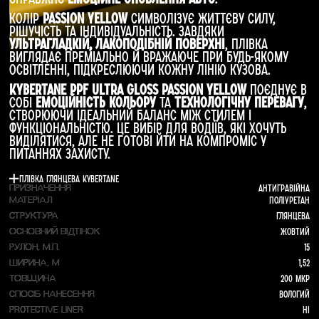
Колір
Passion Yellow
символізує життєву силу,
рішучість та індивідуальність. Завдяки
ультрагладкій, лакоподібній поверхні
, плівка
виглядає преміально й вражаюче при будь-якому
освітленні, підкреслюючи кожну лінію кузова.
Kybertane PPF Ultra Gloss Passion Yellow
поєднує в
собі
емоційність кольору
та
технологічну перевагу
,
створюючи ідеальний баланс між стилем і
функціональністю. Це вибір для водіїв, які хочуть
виділятися, але не готові йти на компроміс у
питаннях захисту.
Плівка глянцева Kybertane
Антигравійна
ПРИЗНАЧЕННЯ
Поліуретан
МАТЕРІАЛ
Глянцева
СТРУКТУРА
Жовтий
ОСНОВНИЙ ВІДТІНОК
15
РУЛОН, М.П.
1,52
ШИРИНА, М
200 мкр
ТОВЩИНА
Вологий
СПОСІБ НАНЕСЕННЯ
Ні
PROTECTIVE LINER