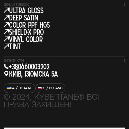
{
ВИДИ ПЛІВОК
}
Ultra Gloss
Deep Satin
COLOR PPF HGS
SHIELD-X PRO
Vinyl Color
Tint
{
КОНТАКТИ
}
+380660003202
Київ, Ізюмска 5а
UA / UKRAINE
PL / POLAND
© 2024, KYBERTANE® ВСІ
ПРАВА ЗАХИЩЕНІ