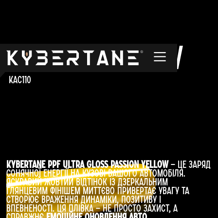
Passion Yellow
KAC110
Kybertane PPF Ultra Gloss Passion Yellow
— це заряд
сонячної енергії на кузові вашого автомобіля.
Яскравий жовтий відтінок із дзеркальним
глянцевим фінішем миттєво привертає увагу та
створює враження динаміки, позитиву і
впевненості. Ця плівка — не просто захист, а
справжнє
емоційне оновлення авто
.