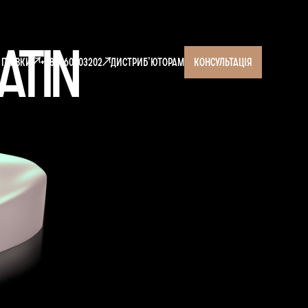
atin
і плівки
+380660003202
Дистрибʼюторам
консультація