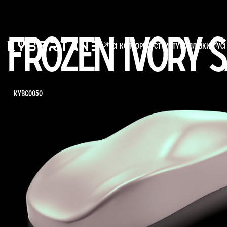
Frozen Ivory S
усі кольори
структура плівки
Ус
KYBC0050