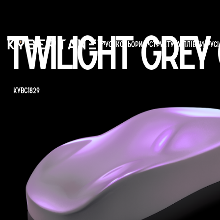
Twilight Grey
усі кольори
структура плівки
Ус
KYBC1829