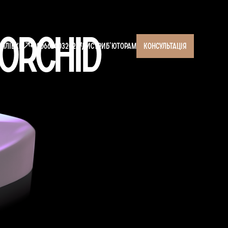
 Orchid
і плівки
+380660003202
Дистрибʼюторам
консультація