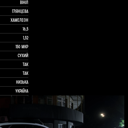
Вініл
Глянцева
Хамелеон
16,5
1,52
150 мкр
Сухий
Так
Так
Низька
Україна