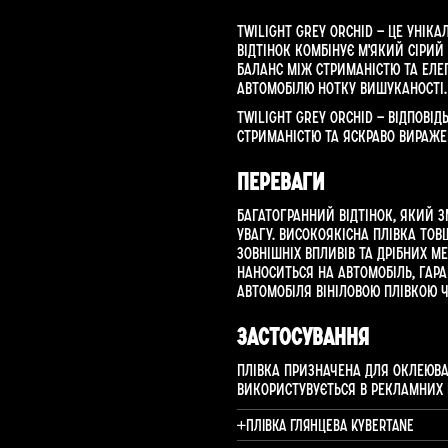
Twilight Grey Orchid — це унік
відтінок комбінує м'який сірий
баланс між стриманістю та еле
автомобілю нотку вишуканості.
Twilight Grey Orchid — відпові
стриманістю та яскраво вираже
Переваги
Багатогранний відтінок, який з
увагу. Високоякісна плівка тов
зовнішніх впливів та дрібних 
наноситься на автомобіль, гар
автомобіля вініловою плівкою 
Застосування
Плівка призначена для оклеюван
використувується в рекламних пр
Плівка глянцева Kybertane