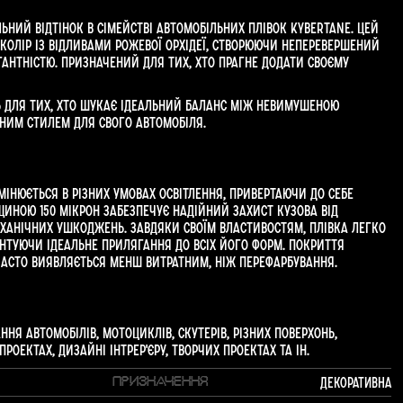
альний відтінок в сімействі автомобільних плівок Kybertane. Цей
 колір із відливами рожевої орхідеї, створюючи неперевершений
гантністю. Призначений для тих, хто прагне додати своєму
дь для тих, хто шукає ідеальний баланс між невимушеною
ним стилем для свого автомобіля.
мінюється в різних умовах освітлення, привертаючи до себе
щиною 150 мікрон забезпечує надійний захист кузова від
механічних ушкоджень. Завдяки своїм властивостям, плівка легко
антуючи ідеальне прилягання до всіх його форм. Покриття
часто виявляється менш витратним, ніж перефарбування.
ня автомобілів, мотоциклів, скутерів, різних поверхонь,
оектах, дизайні інтрер'єру, творчих проектах та ін.
Декоративна
ПРИЗНАЧЕННЯ