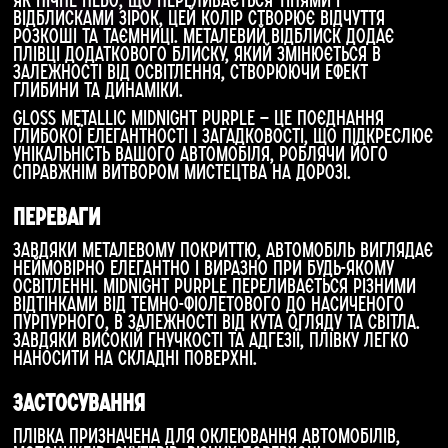
відблисками зірок, цей колір створює відчуття
розкоші та таємниці. Металевий відблиск додає
плівці додаткового блиску, який змінюється в
залежності від освітлення, створюючи ефект
глибини та динаміки.
Gloss Metallic Midnight Purple — це поєднання
глибокої елегантності і загадковості, що підкреслює
унікальність вашого автомобіля, роблячи його
справжнім витвором мистецтва на дорозі.
Переваги
Завдяки металевому покриттю, автомобіль виглядає
неймовірно елегантно і виразно при будь-якому
освітленні. Midnight Purple переливається різними
відтінками від темно-фіолетового до насиченого
пурпурного, в залежності від кута огляду та світла.
Завдяки високій гнучкості та адгезії, плівку легко
наносити на складні поверхні.
Застосування
Плівка призначена для оклеювання автомобілів,