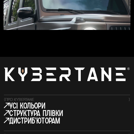
{
ПРО KYBERTANE
}
усі кольори
структура плівки
Дистрибʼюторам