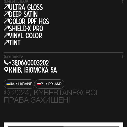
{
ВИДИ ПЛІВОК
}
Ultra Gloss
Deep Satin
COLOR PPF HGS
SHIELD-X PRO
Vinyl Color
Tint
{
КОНТАКТИ
}
+380660003202
Київ, Ізюмска 5а
UA / UKRAINE
PL / POLAND
© 2024, KYBERTANE® ВСІ
ПРАВА ЗАХИЩЕНІ