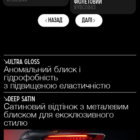
Фіолетовий
KYBC0843
назад
далі
Ultra Gloss
Аномальний блиск і
гідрофобність
з підвищеною еластичністю
Deep Satin
Сатиновий відтінок з металевим
блиском для ексклюзивного
стилю