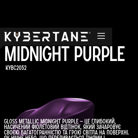
Metallic
Midnight Purple
KYBC2052
Gloss Metallic Midnight Purple — це глибокий,
насичений фіолетовий відтінок, який зачаровує
своєю багатогранністю та грою світла на поверхні.
Як нічне небо, що переливається тінями і