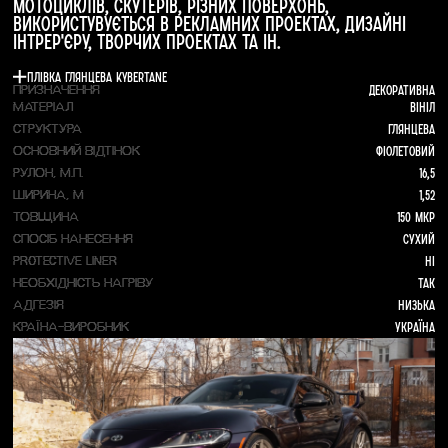
мотоциклів, скутерів, різних поверхонь,
використувується в рекламних проектах, дизайні
інтрер'єру, творчих проектах та ін.
Плівка глянцева Kybertane
Декоративна
ПРИЗНАЧЕННЯ
Вініл
МАТЕРІАЛ
Глянцева
СТРУКТУРА
Фіолетовий
ОСНОВНИЙ ВІДТІНОК
16,5
РУЛОН, М.П.
1,52
ШИРИНА, М
150 мкр
ТОВЩИНА
Сухий
СПОСІБ НАНЕСЕННЯ
Ні
PROTECTIVE LINER
Так
НЕОБХІДНІСТЬ НАГРІВУ
Низька
АДГЕЗІЯ
Україна
КРАЇНА-ВИРОБНИК