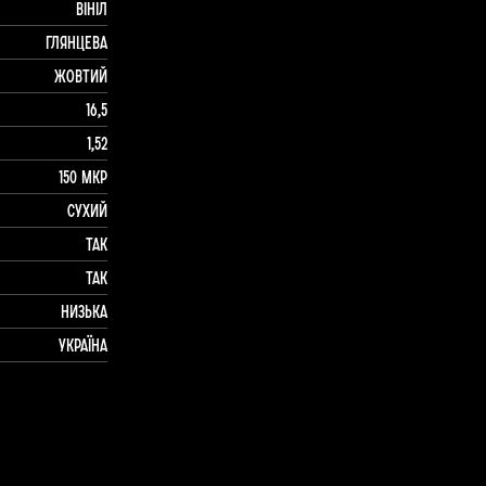
Вініл
Глянцева
Жовтий
16,5
1,52
150 мкр
Сухий
Так
Так
Низька
Україна