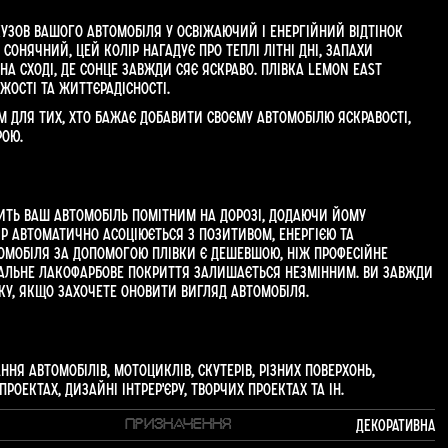
кузов вашого автомобіля у освіжаючий і енергійний відтінок
сонячний, цей колір нагадує про теплі літні дні, запахи
 на сході, де сонце завжди сяє яскраво. Плівка Lemon East
жості та життєрадісності.
м для тих, хто бажає добавити своєму автомобілю яскравості,
рою.
ить ваш автомобіль помітним на дорозі, додаючи йому
ір автоматично асоціюється з позитивом, енергією та
омобіля за допомогою плівки є дешевшою, ніж професійне
нальне лакофарбове покриття залишається незмінним. Ви завжди
ку, якщо захочете оновити вигляд автомобіля.
ня автомобілів, мотоциклів, скутерів, різних поверхонь,
оектах, дизайні інтрер'єру, творчих проектах та ін.
Декоративна
ПРИЗНАЧЕННЯ