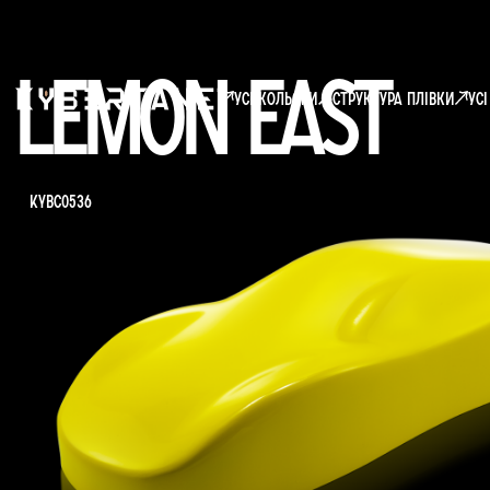
Lemon East
усі кольори
структура плівки
Ус
KYBC0536