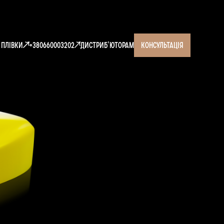
і плівки
+380660003202
Дистрибʼюторам
консультація