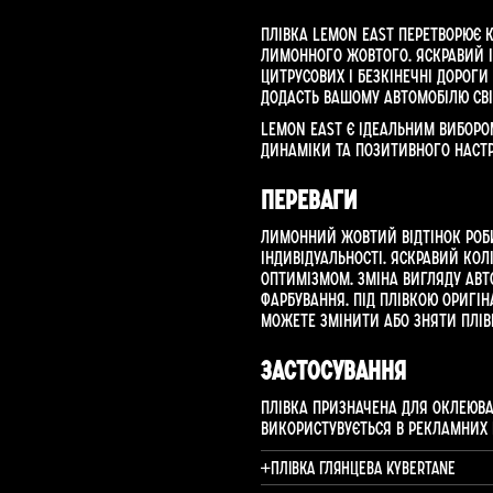
Плівка Lemon East перетворює 
лимонного жовтого. Яскравий і 
цитрусових і безкінечні дороги
додасть вашому автомобілю сві
Lemon East є ідеальним виборо
динаміки та позитивного наст
Переваги
Лимонний жовтий відтінок роб
індивідуальності. Яскравий кол
оптимізмом. Зміна вигляду авт
фарбування. Під плівкою оригі
можете змінити або зняти плів
Застосування
Плівка призначена для оклеюван
використувується в рекламних пр
Плівка глянцева Kybertane